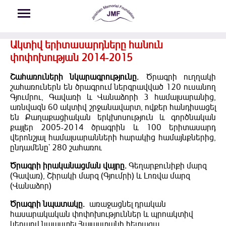
Skip to main content
Ակտիվ երիտասարդները հանուն
փոփոխության 2014-2015
Շահառուների նկարագրությունը.
Ծրագրի ուղղակի
շահառուներն են ծրագրում ներգրավված 120 ուսանող
Գյումրու, Գավառի և Վանաձորի 3 համալսարանից,
առնվազն 60 ակտիվ շրջանավարտ, ովքեր հանդիսացել
են Քաղաքացիական երկխոսություն և գործնական
քայլեր 2005-2014 ծրագրին և 100 երիտասարդ
վերոնշյալ համալսարանների հարակից համայնքներից,
ընդամենը` 280 շահառու
Ծրագրի իրականացման վայրը.
Գեղարքունիքի մարզ
(Գավառ), Շիրակի մարզ (Գյումրի) և Լոռվա մարզ
(Վանաձոր)
Ծրագրի նպատակը.
առաջացնել դրական
հասարակական փոփոխություններ և պրոակտիվ
կերպով նպաստել Հայաստանի հետագա