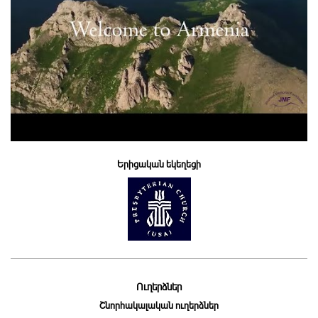
Երիցական եկեղեցի
Ուղերձներ
Շնորհակալական ուղերձներ