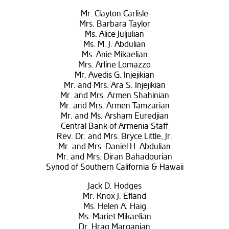
Mr. Clayton Carlisle
Mrs. Barbara Taylor
Ms. Alice Juljulian
Ms. M. J. Abdulian
Ms. Anie Mikaelian
Mrs. Arline Lomazzo
Mr. Avedis G. Injejikian
Mr. and Mrs. Ara S. Injejikian
Mr. and Mrs. Armen Shahinian
Mr. and Mrs. Armen Tamzarian
Mr. and Ms. Arsham Euredjian
Central Bank of Armenia Staff
Rev. Dr. and Mrs. Bryce Little, Jr.
Mr. and Mrs. Daniel H. Abdulian
Mr. and Mrs. Diran Bahadourian
Synod of Southern California & Hawaii
Jack D. Hodges
Mr. Knox J. Efland
Ms. Helen A. Haig
Ms. Mariet Mikaelian
Dr. Hrag Marganian