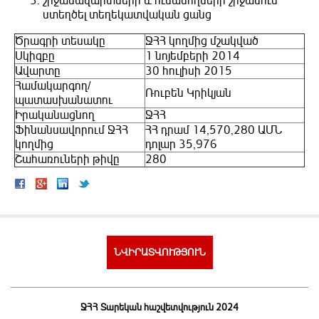
շրջանավարտների և ուսանողների շրջանում
ստեղծել տեղեկատվական ցանց
Ծրագրի տեսակը
ՋՀՀ կողմից մշակված
Սկիզբը
1 նոյեմբերի 2014
Ավարտը
30 հուլիսի 2015
Համակարգող/
Ռուբեն Կրիկյան
պատասխանատու
Իրականացնող
ՋՀՀ
Ֆինանսավորում ՋՀՀ
ՀՀ դրամ 14,570,280 ԱՄՆ
կողմից
դոլար 35,976
Շահառուների թիվը
280
ՆՎԻՐԱՏՎՈՒԹՅՈՒՆ
ՋՀՀ Տարեկան հաշվետվություն 2024