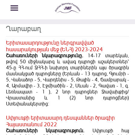
Skip to main content
Ղարաբաղ
Երիտասարդությունը ներգրավված
հասարակության մեջ (ԵՆՀ) 2023-2024
Շահառուների նկարագրությունը.
14-17 տարեկան,
թվով 50 միջնակարգ և ավագ դպրոցի աշակերտներ՝
45-ը ՀՀ-ում ՋՀՀ-ի նախորդ տարիներին այս ծրագրին
մասնակցած դպրոցները (Երևան - 13 դպրոց, Գյումրի -
5, Վանաձոր - 5, Վարդենիս - 5, Թալին - 4, Ճամբարակ -
4, Արմավիր - 3, Էջմիածին - 2, Սևան - 2, Գավառ - 1, գ.
Լեռնապատ - 1 ), 2 նոր դպրոցներ Ջավախքից/
Վրաստանից և 1 (2) նոր դպրոց(ներ)
Ստեփանակերտից:
Սփյուռքի երիտասարդ դեսպաններ ծրագիր
Հայաստանում 2022
Շահառուների նկարագրություն.
Սփյուռքի հայ