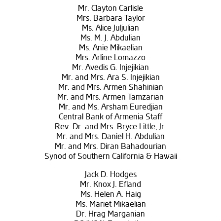
Mr. Clayton Carlisle
Mrs. Barbara Taylor
Ms. Alice Juljulian
Ms. M. J. Abdulian
Ms. Anie Mikaelian
Mrs. Arline Lomazzo
Mr. Avedis G. Injejikian
Mr. and Mrs. Ara S. Injejikian
Mr. and Mrs. Armen Shahinian
Mr. and Mrs. Armen Tamzarian
Mr. and Ms. Arsham Euredjian
Central Bank of Armenia Staff
Rev. Dr. and Mrs. Bryce Little, Jr.
Mr. and Mrs. Daniel H. Abdulian
Mr. and Mrs. Diran Bahadourian
Synod of Southern California & Hawaii
Jack D. Hodges
Mr. Knox J. Efland
Ms. Helen A. Haig
Ms. Mariet Mikaelian
Dr. Hrag Marganian