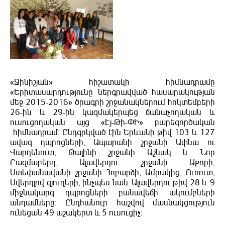
«Ջինիշյան» հիշատակի հիմնադրամը
«Երիտասարդությունը ներգրավված հասարակության
մեջ 2015-2016» ծրագրի շրջանակներում հոկտեմբերի
26-ին և 29-ին կազմակերպեց ճանաչողական և
ուսուցողական այց «Էյ-Թի-ՓԻ» բարեգործական
հիմնադրամ: Ընդգրկված էին Երևանի թիվ 103 և 127
ավագ դպրոցների, Ապարանի շրջանի Ափնա ու
Վարդենուտ, Թալինի շրջանի Աշնակ և Նոր
Բազմաբերդ, Ալավերդու շրջանի Աքորի,
Ստեփանավանի շրջանի Հոբարձի, Ամրակից, Ուռուտ,
Սվերդլով գյուղերի, ինչպես նաև Ալավերդու թիվ 28 և 9
միջնակարգ դպրոցների բանավեճի ակումբների
անդամները: Ընդհանուր հաշվով մասնակցություն
ունեցան 49 աշակերտ և 5 ուսուցիչ: