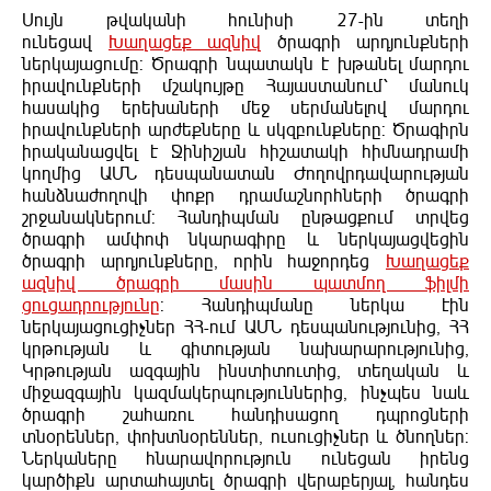
Սույն թվականի հունիսի 27-ին տեղի
ունեցավ
Խաղացեք ազնիվ
ծրագրի արդյունքների
ներկայացումը: Ծրագրի նպատակն է խթանել մարդու
իրավունքների մշակույթը Հայաստանում՝ մանուկ
հասակից երեխաների մեջ սերմանելով մարդու
իրավունքների արժեքները և սկզբունքները: Ծրագիրն
իրականացվել է Ջինիշյան հիշատակի հիմնադրամի
կողմից ԱՄՆ դեսպանատան Ժողովրդավարության
հանձնաժողովի փոքր դրամաշնորհների ծրագրի
շրջանակներում: Հանդիպման ընթացքում տրվեց
ծրագրի ամփոփ նկարագիրը և ներկայացվեցին
ծրագրի արդյունքները, որին հաջորդեց
Խաղացեք
ազնիվ ծրագրի մասին պատմող ֆիլմի
ցուցադրությունը
: Հանդիպմանը ներկա էին
ներկայացուցիչներ ՀՀ-ում ԱՄՆ դեսպանությունից, ՀՀ
կրթության և գիտության նախարարությունից,
Կրթության ազգային ինստիտուտից, տեղական և
միջազգային կազմակերպություններից, ինչպես նաև
ծրագրի շահառու հանդիսացող դպրոցների
տնօրեններ, փոխտնօրեններ, ուսուցիչներ և ծնողներ:
Ներկաները հնարավորություն ունեցան իրենց
կարծիքն արտահայտել ծրագրի վերաբերյալ, հանդես