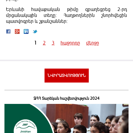
Երևանի հավաքական թիմը զբաղեցրեց 2-րդ
մրցանակային տեղը: Հաղթողներին շնորհվեցին
պատվոգրեր և շքանշաններ:
1
2
3
հաջորդը
վերջը
Pages
ՆՎԻՐԱՏՎՈՒԹՅՈՒՆ
ՋՀՀ Տարեկան հաշվետվություն 2024