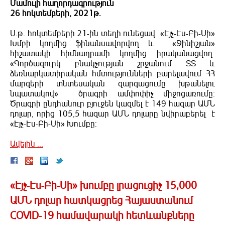
Մամուլի հաղորդագրություն
26 հոկտեմբերի, 2021թ.
Ս.թ. հոկտեմբերի 21-ին տեղի ունեցավ «Էյչ-Էս-Բի-Սի»
Խմբի կողմից ֆինանսավորվող և «Ջինիշյան»
հիշատակի հիմնադրամի կողմից իրականացվող
«Գործազուրկ բնակչության շրջանում ՏՏ և
ձեռնարկատիրական հմտությունների բարելավում ՀՀ
մարզերի տնտեսական զարգացումը խթանելու
նպատակով» ծրագրի ամփոփիչ միջոցառումը։
Ծրագրի ընդհանուր բյուջեն կազմել է 149 հազար ԱՄՆ
դոլար, որից 105,5 հազար ԱՄՆ դոլարը նվիրաբերել է
«Էյչ-Էս-Բի-Սի» Խումբը:
Ավելին ․․․
«Էյչ-Էս-Բի-Սի» խումբը լրացուցիչ 15,000
ԱՄՆ դոլար հատկացրեց Հայաստանում
COVID-19 համավարակի հետևանքները