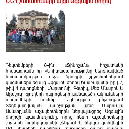
ԵՆՀ շահառուների այցն Ազգային ժողով
Դեկտեմբերի 8–ին «Ջինիշյան» հիշատակի
հիմնադրամն իր «Երիտասարդությունը ներգրավված
հասարակության մեջ» ծրագրի շրջանակներում
կազմակերպեց այց Ազգային ժողով Ճամբարակի թիվ 2,
թիվ 4 դպրոցների, Մարտունի, Գետիկ, Մեծ Մասրիկ և
Աչաջուր գյուղերի դպրոցների բանավեճի ակումբների
անդամների համար: Այցելության ընթացքում
Տեղեկատվական վարչության պետ Մարուսյա
Ասատրյանն աշակերտներին ներկայացրեց Ազգային
ժողովի պատմությունը, որից հետո աշակերտները
շրջեցին խորհրդարանի շենքում և ներկա գտնվեցին
ԱԺ նիստերի դահլիճում ընթացող գալիք տարվա