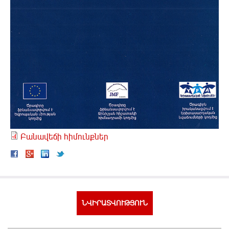
Բանավեճի հիմունքներ
ՆՎԻՐԱՏՎՈՒԹՅՈՒՆ