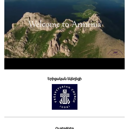
Երիցական եկեղեցի
Ուղերձներ