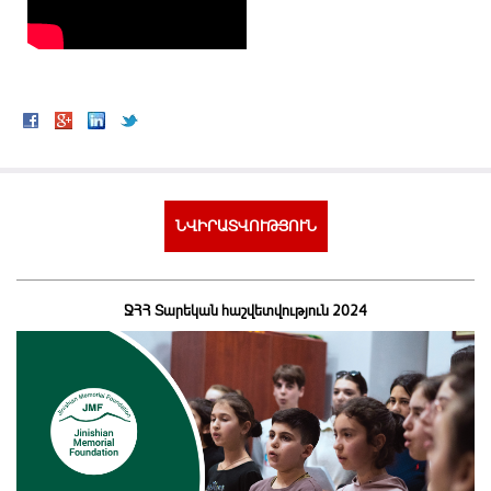
ՆՎԻՐԱՏՎՈՒԹՅՈՒՆ
ՋՀՀ Տարեկան հաշվետվություն 2024