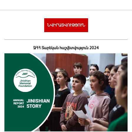
ՆՎԻՐԱՏՎՈՒԹՅՈՒՆ
ՋՀՀ Տարեկան հաշվետվություն 2024