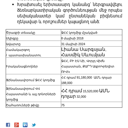
Խրախուսել երիտասարդ կանանց` ներգրավվելու
ձեռնարկատիրական գործունեության մեջ որպես
սեփականատեր կամ ընտանեկան բիզնեսում
ղեկավար և որոշումներ կայացնող անձ:
Ծրագրի տեսակը
ՋՀՀ կողմից մշակված
Սկիզբը
8 մայիսի 2018
Ավարտը
31 մայիսի 2024
Լիանա Սարգսյան,
Համակարգող
Հասմիկ Սևումյան
/ պատասխանատու
ՋՀՀ, ԲԻ ԷՍ Սի, Վորլդ Վիժն
Իրականացնողներ
Հայաստան, ՔԱՐԴ ԱգրոԿրեդիտ
ՈՒՎԿ
ՀՀ դրամ 91,180,000 ԱՄՆ դոլար
Ֆինանսավորում ՋՀՀ կողմից
188,000
Ֆինանսավորում ՎՎ
ՀՀ դրամ
ԱՄՆ
15,520,000
Հայաստանի և այլ դոնորների
դոլար
32,000
կողմից
Շահառուների թիվը
75