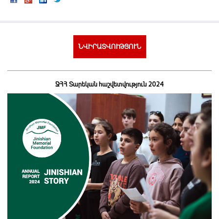
ՆՎԻՐԱՏՎՈՒԹՅՈՒՆ
ՋՀՀ Տարեկան հաշվետվություն 2024