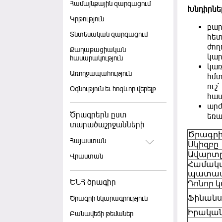
Համայնքային զարգացում
Խնդիրնե
Կրթություն
բար
Տնտեսական զարգացում
հետ
ժող
Քաղաքացիական
կար
հասարակություն
կա
Առողջապահություն
հմտ
ուշ
Օգնություն եւ հոգևոր վերելք
հաս
արժ
Ծրագրերն ըստ
եռա
տարածաշրջանների
Ծրագրի
Հայաստան
Սկիզբը
Ավարտ
Վրաստան
Համակա
պատա
ԵՆՀ ծրագիր
Դոնոր 
Ֆինանս
Ծրագրի նկարագրություն
Իրակա
Բանավեճի թեմաներ