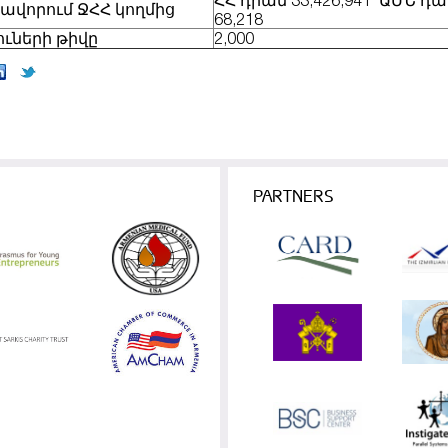
ՀՀ դրամ 33,426,941 ԱՄՆ դա
ավորում ՋՀՀ կողմից
68,218
ւների թիվը
2,000
PARTNERS