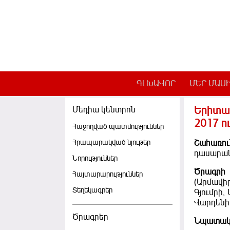
Skip to main content
ԳԼԽԱՎՈՐ
ՄԵՐ ՄԱՍ
Երիտաս
Մեդիա կենտրոն
2017 ո
Հաջողված պատմություններ
Հրապարակված նյութեր
Շահառու
դասարան
Նորություններ
Ծրագրի
Հայտարարություններ
(Արմավի
Տեղեկագրեր
Գյումրի
Վարդենի
Ծրագրեր
Նպատակ