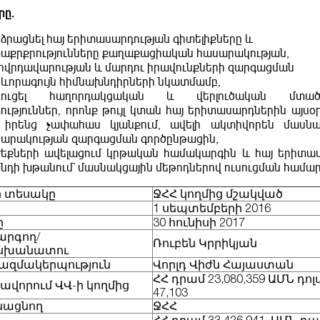
րը.
ձրացնել հայ երիտասարդության գիտելիքները և
աքրքրությունները քաղաքացիական հասարակության,
ովրդավարության և մարդու իրավունքների զարգացման
ևորագույն հիմնախնդիրների նկատմամբ,
ռուցել հաղորդակցական և վերլուծական մտածո
ություններ, որոնք թույլ կտան հայ երիտասարդներին այսօ
` իրենց չափահաս կյանքում, ավելի ակտիվորեն մասնա
արակության զարգացման գործընթացին,
եքների ավելացում կրթական համակարգին և հայ երիտա
նդի խթանում` մասնակցային մեթոդներով ուսուցման համար
 տեսակը
ՋՀՀ կողմից մշակված
1 սեպտեմբերի 2016
ը
30 հունիսի 2017
րգող/
Ռուբեն Կրրիկյան
սխանատու
կազմակերպություն
Վորլդ Վիժն Հայաստան
ՀՀ դրամ 23,080,359 ԱՄՆ դո
ավորում ՎՎ-ի կողմից
47,103
նացնող
ՋՀՀ