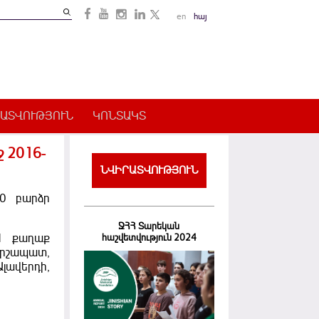
Search
en
հայ
Search
form
ԱՏՎՈՒԹՅՈՒՆ
ԿՈՆՏԱԿՏ
 2016-
ՆՎԻՐԱՏՎՈՒԹՅՈՒՆ
00 բարձր
ՋՀՀ Տարեկան
1 քաղաք
հաշվետվություն 2024
արշապատ,
լավերդի,