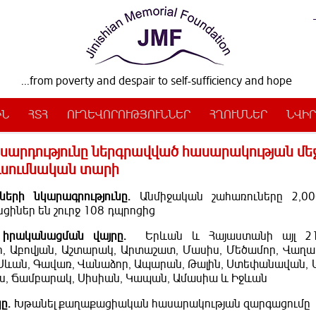
...from poverty and despair to self-sufficiency and hope
ԻՆ
ՀՏՀ
ՈՒՂԵՎՈՐՈՒԹՅՈՒՆՆԵՐ
ՀՂՈՒՄՆԵՐ
ՆՎԻՐ
արդությունը ներգրավված հասարակության մեջ
ւսումնական տարի
ների նկարագրությունը
.
Անմիջական շահառուները 2,0
ցիներ են շուրջ 108 դպրոցից
 իրականացման վայրը.
Երևան և Հայաստանի այլ 2
ր, Աբովյան, Աշտարակ, Արտաշատ, Մասիս, Մեծամոր, Վաղ
, Սևան, Գավառ, Վանաձոր, Ապարան, Թալին, Ստեփանավան, Ա
ս, Ճամբարակ, Սիսիան, Կապան, Ամասիա և Իջևան
ը.
Խթանել քաղաքացիական հասարակության զարգացումը