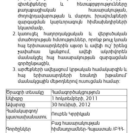
գիտելիքները և հետաքրքրությունները
քաղաքացիական հասարակության,
ժողովրդավարության և մարդու իրավունքների
զարգացման կարևորագույն հիմնախնդիրների
նկատմամբ,
կառուցել հաղորդակցական և վերլուծական
մտածողության հմտություններ, որոնք թույլ կտան
հայ երիտասարդներին այսօր և ավելի ուշ` իրենց
չափահաս կյանքում, ավելի ակտիվորեն
մասնակցել հայ հասարակության զարգացման
գործընթացին,
արժեքների ավելացում կրթական համակարգին և
հայ երիտասարդների եռանդի խթանում`
մասնակցային մեթոդներով ուսուցման համար:
Ծրագրի տեսակը
Համագործակցություն
Սկիզբը
1 հոկտեմբերի, 2011
Ավարտը
30 հունիսի, 2012
Համակարգող/
Ռուբեն Կրրիկյան
պատասխանատու
Բաց հասարակության
Գործընկեր
հիմնադրամներ-Հայաստան /ԲՀՀ-