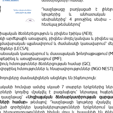
ձեռներեցների համար։
Դասընթացը բաղկացած է լինելու
նյութերից և անհատական քո
սեսիաներից՝ 4 քոուչինգ սեսիա – 
հետևյալ թեմաներով՝
իալական ձեռներեցություն և բիզնես էթիկա (AEII);
կի արժեքային առաջարկ, բիզնես մոդել կանվաս և բիզնես պլ
մավարական պլանավորում և ժամանակի կառավարում՝ մե
ծիքներ (LECSA);
անսական կառավարում և մասսայական ֆոնդհայթայթում (Me
քեթինգ և առաջխաղացում (JMF);
ուկ հմտություններ ձեռներցության համար (QC);
վորքինգ հմտություններ և հնարավորություններ (NGO NEST)
ոդուլները մասնակիցներն անցնելու են ինքնուրույն։
ականի հունվար ամսից սկսած 7 տարբեր երկրներից նե
երների կողմից մշակվել է բազմալեզու՝ ներառյալ հայերե
 դասընթաց՝ «
Սոցիալական ձեռնարկատիրության զարգա
ցների համար
» թեմայով։ Դասընթացի նյութերը մշակվել 
ված գործընկեր կազմակերպությունների երկրներում 
ն հետազոտությունների հիման վրա և հասանելի են լինե