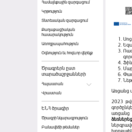
Համայնքային զարգացում
Կրթություն
Տնտեսական զարգացում
Քաղաքացիական
հասարակություն
Սոց
Առողջապահություն
Եզա
Ռազ
Օգնություն եւ հոգևոր վերելք
գոր
Ֆին
Ծրագրերն ըստ
Մար
տարածաշրջանների
Փափ
Նեթ
Հայաստան
Առցանց մ
Վրաստան
2023 թվ
գործընկ
ԵՆՀ ծրագիր
առցանց
Ծրագրի նկարագրություն
ձեռներե
ներգրավ
Բանավեճի թեմաներ
խորքայի