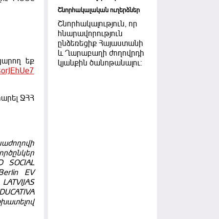
Շնորհակալական ուղերձներ
Շնորհակալություն, որ
հնարավորություն
ընձեռեցիք Հայաստանի
և Ղարաբաղի ժողովրդի
կարող եք
կյանքին ծանոթանալու:
BorJEhUe7
արել ՋՀՀ
նաժողովի
ործընկեր
D SOCIAL
erlin EV
 LATVIJAS
DUCATIVA
շխատելով