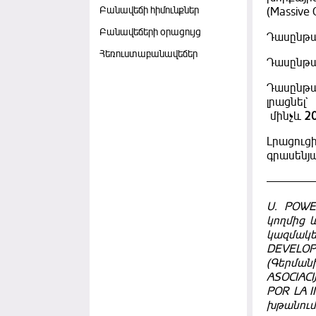
Բանավեճի հիմունքներ
(Massive
Բանավեճերի օրացույց
Դասընթաց
Հեռուստաբանավեճեր
Դասընթաց
Դասընթա
լրացնել
մինչև
2
Լրացուց
գրասենյ
——————
U. POWE
կողմից 
կազմակե
DEVELOP
(Գերմանի
ASOCIAC
POR LA 
խթանում 