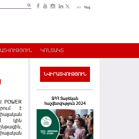
Search
en
հայ
Search
form
ԱՏՎՈՒԹՅՈՒՆ
ԿՈՆՏԱԿՏ
ՆՎԻՐԱՏՎՈՒԹՅՈՒՆ
մ
ՋՀՀ Տարեկան
U. POWER
հաշվետվություն 2024
իրում է
լական
ում կին
ընթացին,
իալական