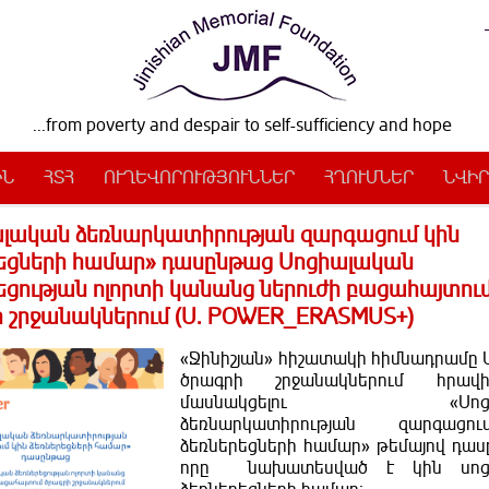
...from poverty and despair to self-sufficiency and hope
ԻՆ
ՀՏՀ
ՈՒՂԵՎՈՐՈՒԹՅՈՒՆՆԵՐ
ՀՂՈՒՄՆԵՐ
ՆՎԻՐ
լական ձեռնարկատիրության զարգացում կին
եցների համար» դասընթաց Սոցիալական
եցության ոլորտի կանանց ներուժի բացահայտու
 շրջանակներում (U. POWER_ERASMUS+)
«Ջինիշյան» հիշատակի հիմնադրամը 
ծրագրի շրջանակներում հրավ
մասնակցելու «Սոցիա
ձեռնարկատիրության զարգաց
ձեռներեցների համար» թեմայով դաս
որը նախատեսված է կին սոց