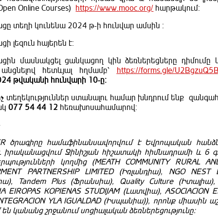
 Open Online Courses)
https://www.mooc.org/
հարթակում։
ը տեղի կունենա 2024 թ-ի հունվար ամսին ։
ի լեզուն հայերեն է։
ցին մասնակցել ցանկացող կին ձեռներեցները դիմումը 
` անցնելով հետևյալ հղմամբ՝
https://forms.gle/U2BgzuQ5
024 թվականի հունվարի 10-ը։
իչ տեղեկություններ ստանալու համար խնդրում ենք զանգահ
ակ
077 54 44 12
հեռախոսահամարով:
—
R ծրագիրը համաֆինանսավորվում է Եվրոպական հանձ
և իրականացվում Ջինիշյան հիշատակի հիմնադրամի և 6 գ
րպությունների կողմից (MEATH COMMUNITY RURAL AN
MENT PARTNERSHIP LIMITED (Իռլանդիա), NGO NEST B
ա), Tandem Plus (Ֆրանսիա), Quality Culture (Իտալիա),
IJA EIROPAS KOPIENAS STUDIJAM (Լատվիա), ASOCIACION E
INTEGRACION YLA IGUALDAD (Իսպանիա)), որոնք միասին ա
են կանանց շրջանում սոցիալական ձեռներեցությունը։