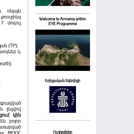
 օնլայն
ուչինգ
Welcome to Armenia within
7 մոդուլ
EYE Programme
ան (TP);
թոդներ և
ath);
Երիցական եկեղեցի
.
րգրավված
ն լեզվով
ցում կին
են բոլոր
կատարված
Ուղերձներ
լու MOOC