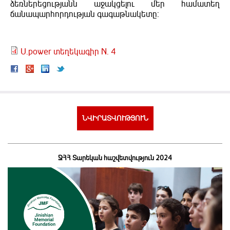
ձեռներեցությանն աջակցելու մեր համատեղ
ճանապարհորդության գագաթնակետը:
U.power տեղեկագիր N. 4
ՆՎԻՐԱՏՎՈՒԹՅՈՒՆ
ՋՀՀ Տարեկան հաշվետվություն 2024