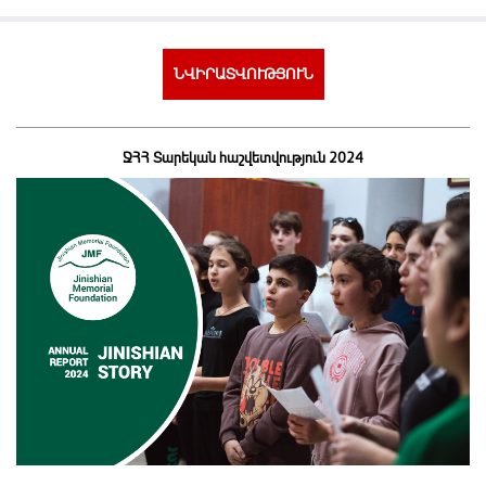
ՆՎԻՐԱՏՎՈՒԹՅՈՒՆ
ՋՀՀ Տարեկան հաշվետվություն 2024