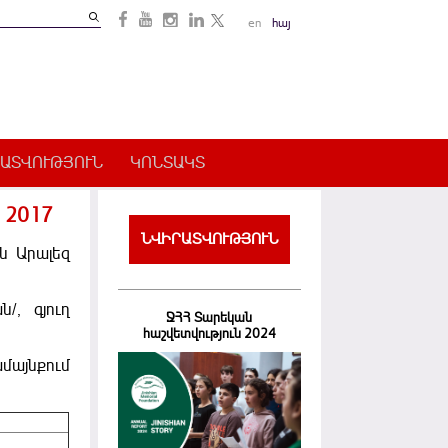
Search
en
հայ
Search
form
ԱՏՎՈՒԹՅՈՒՆ
ԿՈՆՏԱԿՏ
 2017
ՆՎԻՐԱՏՎՈՒԹՅՈՒՆ
ն Արալեզ
/, գյուղ
ՋՀՀ Տարեկան
հաշվետվություն 2024
ամայնքում