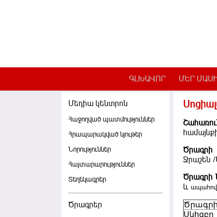
Skip to main content
ԳԼԽԱՎՈՐ
ՄԵՐ ՄԱՍ
Սոցիա
Մեդիա կենտրոն
Հաջողված պատմություններ
Շահառու
համայնքի
Հրապարակված նյութեր
Նորություններ
Ծրագրի
Ջրաշեն 
Հայտարարություններ
Ծրագրի
Տեղեկագրեր
և
ապահով
Ծրագրեր
Ծրագրի
Սկիզբը