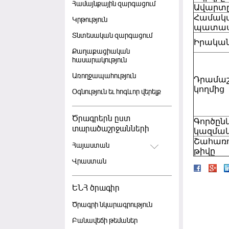
Համայնքային զարգացում
Ավարտ
Համակա
Կրթություն
պատա
Տնտեսական զարգացում
Իրակա
Քաղաքացիական
հասարակություն
Առողջապահություն
Դրամաշ
կողմից
Օգնություն եւ հոգևոր վերելք
Ծրագրերն ըստ
Գործըն
տարածաշրջանների
կազմակ
Շահառո
Հայաստան
թիվը
Վրաստան
ԵՆՀ ծրագիր
Ծրագրի նկարագրություն
Բանավեճի թեմաներ