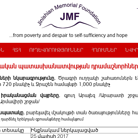
...from poverty and despair to self-sufficiency and hope
ԻՆ
ՀՏՀ
ՈՒՂԵՎՈՐՈՒԹՅՈՒՆՆԵՐ
ՀՂՈՒՄՆԵՐ
ՆՎԻՐ
լական պատասխանատվության դրամաշնորհներ
ների նկարագրությունը.
Ծրագրի ուղղակի շահառուներն ե
 720 բնակիչ և Ջրաշեն համայնքի 1,000 բնակիչ
 իրականացման վայրերը.
գյուղ Արալեզ /Արարատի շրջան
/Արմավիրի շրջան/
 նպատակը.
բարելավել մշակույթի տան ծառայությունները հ
 դարձնել
երեկոյան զբոսանքները համայնքում
 տեսակը
Ինքնակամ ներկայացված
25 մայիսի 2017