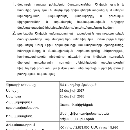
մատուցել որակյալ բժշկական ծառայություններ Ծովակի գյուղի և
հարակից գյուղական համայնքների հիվանդներին առցանց կամ տեղում
ախտորոշմամբ, կազմակերպել կանխարգելիչ և բուժական
միջոցառումներ և տրամադրել համապատասխան ուղեգրեր
մասնագիտացված հիվանդանոցներում բուժում ստանալու համար
բարելավել Ծովակի ամբուլատորիայի առաջնային առողջապահական
ծառայություններ տրամադրողների տեխնիկական ունակությունները՝
կիրառելով Մեփլ Լիֆս հիվանդանոցի մասնագետների գիտելիքները,
հմտությունները և մասնագիտական փորձառությունը՝ մենթորության,
խորհրդատվության, ընդհանուր դեպքերի վրա հիմնված ուսուցման
միջոցով տրամադրվող ուղղակի տեխնիկական աջակցությունը՝
հիվանդների բուժման պլանի մշակման, մոնիտորինգի և քրոնիկ վիճակի
բարելավման նպատակով:
Ծրագրի տեսակը
ՋՀՀ կողմից մշակված
Սկիզբը
15 մայիսի 2017
Ավարտը
15 մայիսի 2018
Համակարգող /
Զառա Ջանիբեկյան
պատասխանատու
Մեփլ Լիֆս հայ-կանադական
Իրականացնող
բժշկական կենտրոն
Ֆինանսավորում
ՀՀ դրամ 2,871,000 ԱՄՆ դոլար 5,920