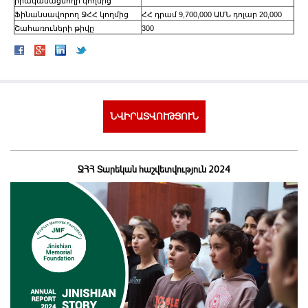
իրականացնողի կողմից
Ֆինանսավորող ՋՀՀ կողմից
ՀՀ դրամ 9,700,000 ԱՄՆ դոլար 20,000
Շահառուների թիվը
300
ՆՎԻՐԱՏՎՈՒԹՅՈՒՆ
ՋՀՀ Տարեկան հաշվետվություն 2024