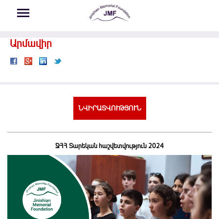
Skip to main content
Արմավիր
ՆՎԻՐԱՏՎՈՒԹՅՈՒՆ
ՋՀՀ Տարեկան հաշվետվություն 2024