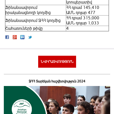
կոոպերատիվ
Ֆինանսավորում
ՀՀ դրամ 145,410
իրականացնողի կողմից
ԱՄՆ դոլար 477
ՀՀ դրամ 315,000
Ֆինանսավորում ՋՀՀ կողմից
ԱՄՆ դոլար 1,033
Շահառուների թիվը
4
ՆՎԻՐԱՏՎՈՒԹՅՈՒՆ
ՋՀՀ Տարեկան հաշվետվություն 2024