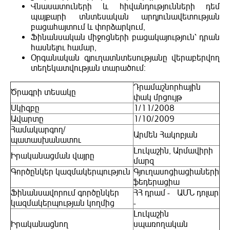
Վնասատուների և հիվանդությունների դեմ
պայքարի տնտեսական արդյունավետության
բացահայտում և փորձարկում,
Ֆինանսական միջոցների բացակայություն՝ դրան
հասնելու համար,
Օրգանական գյուղատնտեսությանը վերաբերվող
տեղեկատվության տարածում:
Դրամաշնորհային
Ծրագրի տեսակը
փակ մրցույթ
Սկիզբը
1/11/2008
Ավարտը
1/10/2009
Համակարգող/
Արմեն Հակոբյան
պատասխանատու
Լուկաշին, Արմավիրի
Իրականացման վայրը
մարզ
Գործընկեր կազմակերպություն
Գյուղասոցիացիաների
ֆեդերացիա
Ֆինանսավորում գործընկեր
ՀՀ դրամ - ԱՄՆ դոլար
կազմակերպության կողմից
-
Լուկաշին
Իրականացնող
սպառողական