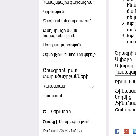
Համայնքային զարգացում
հնա
ճամ
Կրթություն
ղեկ
Տնտեսական զարգացում
Խթա
ամե
Քաղաքացիական
Խթա
հասարակություն
դաս
Առողջապահություն
Ծրագրի 
Օգնություն եւ հոգևոր վերելք
Սկիզբը
Ավարտը
Ծրագրերն ըստ
Համակա
տարածաշրջանների
Իրական
Հայաստան
Ֆինանսա
Վրաստան
կողմից
Ֆինանսա
Շահառու
ԵՆՀ ծրագիր
Ծրագրի նկարագրություն
Բանավեճի թեմաներ