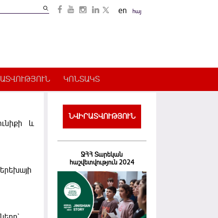
Search
en
հայ
Search
form
ԱՏՎՈՒԹՅՈՒՆ
ԿՈՆՏԱԿՏ
ՆՎԻՐԱՏՎՈՒԹՅՈՒՆ
ւնիքի և
ՋՀՀ Տարեկան
հաշվետվություն 2024
 երեխայի
ները`