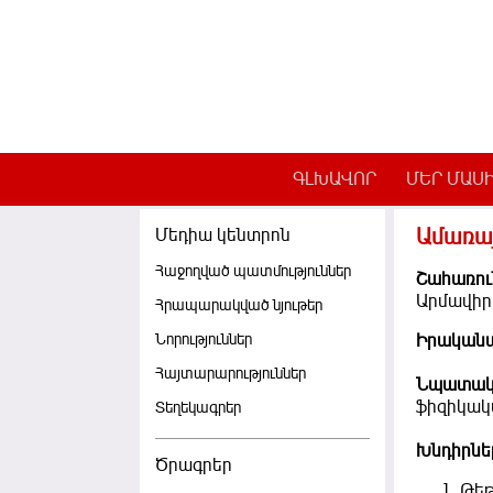
Skip to main content
ԳԼԽԱՎՈՐ
ՄԵՐ ՄԱՍ
Ամառայ
Մեդիա կենտրոն
Հաջողված պատմություններ
Շահառու
Արմավիր
Հրապարակված նյութեր
Նորություններ
Իրականա
Հայտարարություններ
Նպատակ
ֆիզիկակ
Տեղեկագրեր
Խնդիրնե
Ծրագրեր
Թեթ