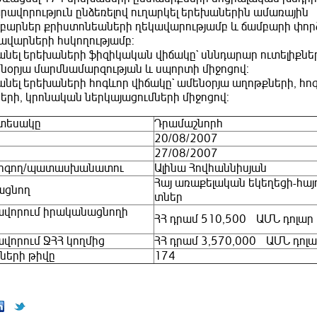
րավորություն ընձեռելով ուղարկել երեխաներին ամառային
բարներ քրիստոնեաների ղեկավարությամբ և ճամբարի փո
ավարների հսկողությամբ:
նել երեխաների ֆիզիկական վիճակը` սննդարար ուտելիքնե
նօրյա մարմնամարզության և սպորտի միջոցով:
նել երեխաների հոգևոր վիճակը` ամենօրյա աղոթքների, հո
երի, կրոնական ներկայացումների միջոցով:
տեսակը
Դրամաշնորհ
20/08/2007
27/08/2007
րգող/պատասխանատու
Ալինա Հովհաննիսյան
Հայ առաքելական եկեղեցի-հա
ացնող
տներ
վորում իրականացնողի
ՀՀ դրամ 510,500 ԱՄՆ դոլար 
վորում ՋՀՀ կողմից
ՀՀ դրամ 3,570,000 ԱՄՆ դոլա
ների թիվը
174