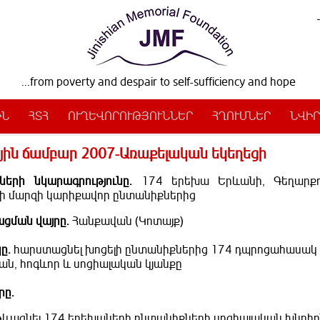
...from poverty and despair to self-sufficiency and hope
ԻՆ
ՀՏՀ
ՈՒՂԵՎՈՐՈՒԹՅՈՒՆՆԵՐ
ՀՂՈՒՄՆԵՐ
ՆՎԻՐ
ին ճամբար 2007-Առաքելական եկեղեցի
ների նկարագրությունը.
174 երեխա Երևանի, Գեղարքո
ի մարզի կարիքավոր ընտանիքներից
ցման վայրը.
Հանքավան (Կոտայք)
ը.
հարստացնել խոցելի ընտանիքներից 174 դպրոցահասակ
ան, հոգևոր և սոցիալական կյանքը
րը.
ևացնել 174 երեխաների ընտանիքների սոցիալական խնդիր