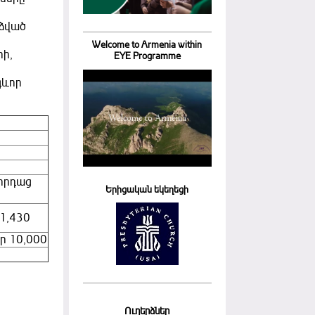
րձված
Welcome to Armenia within
րի,
EYE Programme
գևոր
յորդաց
Երիցական եկեղեցի
1,430
ր 10,000
Ուղերձներ