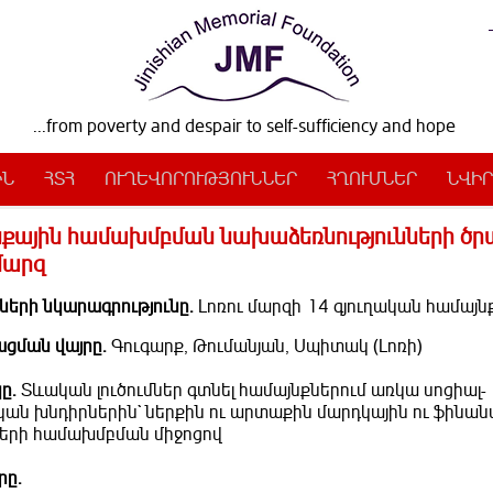
...from poverty and despair to self-sufficiency and hope
ԻՆ
ՀՏՀ
ՈՒՂԵՎՈՐՈՒԹՅՈՒՆՆԵՐ
ՀՂՈՒՄՆԵՐ
ՆՎԻՐ
քային համախմբման նախաձեռնությունների ծր
 մարզ
ների նկարագրությունը.
Լոռու մարզի 14 գյուղական համայն
ցման վայրը.
Գուգարք, Թումանյան, Սպիտակ (Լոռի)
ը.
Տևական լուծումներ գտնել համայնքներում առկա սոցիալ-
ան խնդիրներին` ներքին ու արտաքին մարդկային ու ֆինա
ների համախմբման միջոցով
րը.