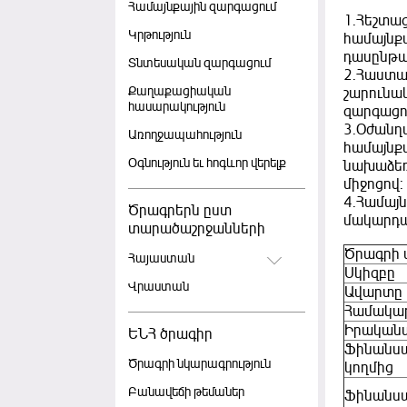
Համայնքային զարգացում
1.Հեշտաց
Կրթություն
համայնք
դասընթա
Տնտեսական զարգացում
2.Հաստա
Քաղաքացիական
շարունակ
հասարակություն
զարգացո
3.Օժանղա
Առողջապահություն
համայնք
Օգնություն եւ հոգևոր վերելք
նախաձեռ
միջոցով:
4.Համայ
Ծրագրերն ըստ
մակարդ
տարածաշրջանների
Ծրագրի 
Հայաստան
Սկիզբը
Վրաստան
Ավարտը
Համակա
Իրական
ԵՆՀ ծրագիր
Ֆինանսա
Ծրագրի նկարագրություն
կողմից
Բանավեճի թեմաներ
Ֆինանսա