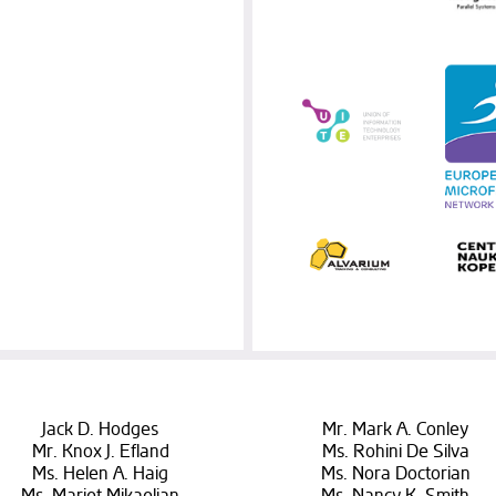
Jack D. Hodges
Mr. Mark A. Conley
Mr. Knox J. Efland
Ms. Rohini De Silva
Ms. Helen A. Haig
Ms. Nora Doctorian
Ms. Mariet Mikaelian
Ms. Nancy K. Smith