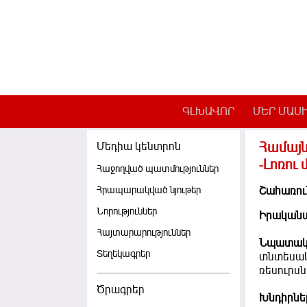
Skip to main content
ԳԼԽԱՎՈՐ
ՄԵՐ ՄԱՍ
Համայն
Մեդիա կենտրոն
-Լոռու
Հաջողված պատմություններ
Հրապարակված նյութեր
Շահառու
Նորություններ
Իրականա
Հայտարարություններ
Նպատակ
Տեղեկագրեր
տնտեսակ
ռեսուրս
Ծրագրեր
Խնդիրնե