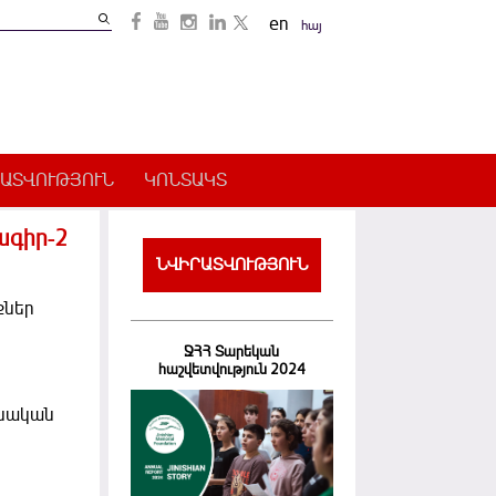
Search
en
հայ
Search
form
ԱՏՎՈՒԹՅՈՒՆ
ԿՈՆՏԱԿՏ
ագիր-2
ՆՎԻՐԱՏՎՈՒԹՅՈՒՆ
քներ
ՋՀՀ Տարեկան
հաշվետվություն 2024
նսական