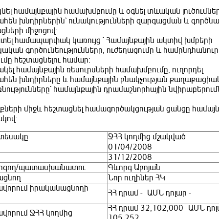
նել համայնքային համախմբումը և օգնել տևական լուծումներ
ահեն խնդիրներին` ունակությունների զարգացման և գործն
ցների միջոցով:
տել համապարփակ կառույց ` Համայնքային ակտիվ խմբերի
ական գործունեությունները, ուժեղացումը և համընդհանուր
ւմը հեշտացնելու համար:
կել համայնքային ռեսուրսների համախմբումը, ուղորդել
ահեն խնդիրները և համայնքային բնակչության քաղաքացի
նությունները` համայնքային դրամաշնորհային նվիրաբերում
նքների միջև հեշտացնել համագործակցության ցանցը համայ
ակով:
տեսակը
ՋՀՀ կողմից մշակված
01/04/2008
31/12/2008
րգող/պատասխանատու
Գևորգ Աբոյան
ացնող
Նոր ուղիներ ՀԿ
վորում իրականացնողի
ՀՀ դրամ - ԱՄՆ դոլար -
ՀՀ դրամ 32,102,000 ԱՄՆ դո
վորում ՋՀՀ կողմից
105,252