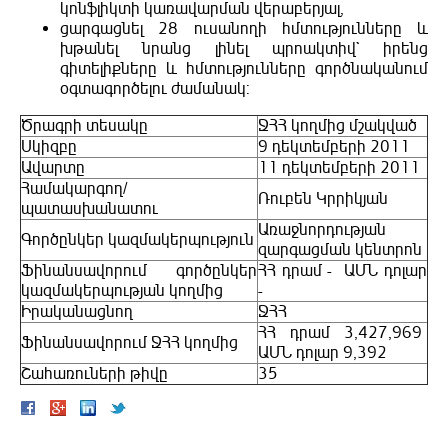
կոնֆլիկտի կառավարման վերաբերյալ,
ցարգացնել 28 ուսանողի հմտությունները և
խթանել նրանց լինել պրոակտիվ` իրենց
գիտելիքները և հմտությունները գործնականում
օգտագործելու ժամանակ:
Ծրագրի տեսակը
ՋՀՀ կողմից մշակված
Սկիզբը
9 դեկտեմբերի 2011
Ավարտը
11 դեկտեմբերի 2011
Համակարգող/
Ռուբեն Կրրիկյան
պատասխանատու
Առաջնորդության
Գործընկեր կազմակերպություն
զարգացման կենտրոն
Ֆինանսավորում գործընկեր
ՀՀ դրամ - ԱՄՆ դոլար
կազմակերպության կողմից
-
Իրականացնող
ՋՀՀ
ՀՀ դրամ 3,427,969
Ֆինանսավորում ՋՀՀ կողմից
ԱՄՆ դոլար 9,392
Շահառուների թիվը
35