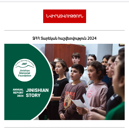
ՆՎԻՐԱՏՎՈՒԹՅՈՒՆ
ՋՀՀ Տարեկան հաշվետվություն 2024