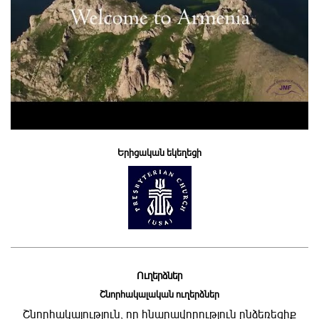
Երիցական եկեղեցի
Ուղերձներ
Շնորհակալական ուղերձներ
Շնորհակալություն, որ հնարավորություն ընձեռեցիք