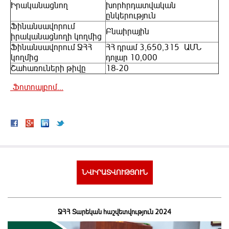
Իրականացնող
խորհրդատվական
ընկերություն
Ֆինանսավորում
Բնաիրային
իրականացնողի կողմից
Ֆինանսավորում ՋՀՀ
ՀՀ դրամ 3,650,315 ԱՄՆ
կողմից
դոլար 10,000
Շահառուների թիվը
18-20
Ֆոտոալբոմ...
ՆՎԻՐԱՏՎՈՒԹՅՈՒՆ
ՋՀՀ Տարեկան հաշվետվություն 2024