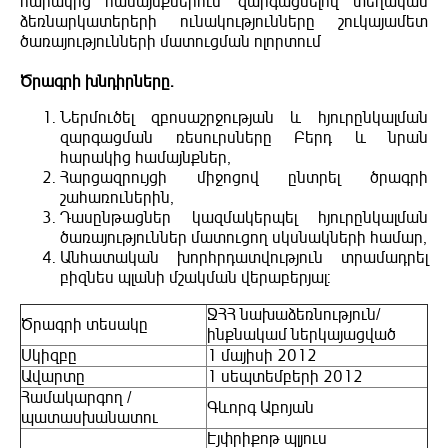
հարակից համայնքներում` զարգացնելով տեղական
ձեռնարկատերերի ունակությունները շուկայամետ
ծառայությունների մատուցման ոլորտում
Ծրագրի խնդիրները.
Ներմուծել զբոսաշրջության և հյուրընկալման
զարգացման ռեսուրսները Բերդ և նրան
հարակից համայնքներ,
Հարցազրույցի միջոցով ընտրել ծրագրի
շահառուներին,
Դասընթացներ կազմակերպել հյուրընկալման
ծառայություններ մատուցող սկսնակների համար,
Անհատական խորհրդատվություն տրամադրել
բիզնես պլանի մշակման վերաբերյալ:
ՋՀՀ նախաձեռնություն/
Ծրագրի տեսակը
ինքնակամ ներկայացված
Սկիզբը
1 մայիսի 2012
Ավարտը
1 սեպտեմբերի 2012
Համակարգող /
Գևորգ Աբոյան
պատասխանատու
Էյփրիքոթ պլյուս