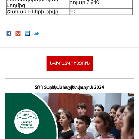
դոլար 7,940
կողմից
Շահառուների թիվը
50
ՆՎԻՐԱՏՎՈՒԹՅՈՒՆ
ՋՀՀ Տարեկան հաշվետվություն 2024