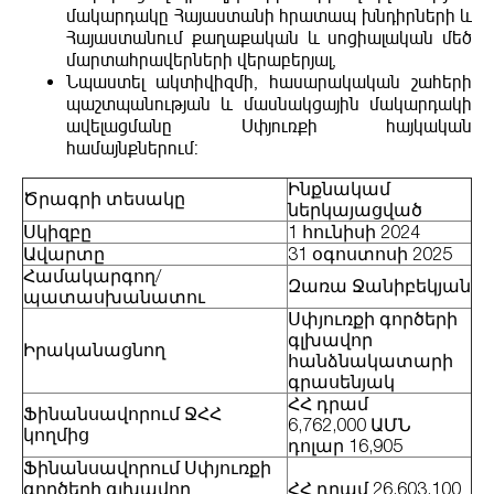
մակարդակը Հայաստանի հրատապ խնդիրների և
Հայաստանում քաղաքական և սոցիալական մեծ
մարտահրավերների վերաբերյալ,
Նպաստել ակտիվիզմի, հասարակական շահերի
պաշտպանության և մասնակցային մակարդակի
ավելացմանը Սփյուռքի հայկական
համայնքներում:
Ինքնակամ
Ծրագրի տեսակը
ներկայացված
Սկիզբը
1 հունիսի 2024
Ավարտը
31 օգոստոսի 2025
Համակարգող/
Զառա Ջանիբեկյան
պատասխանատու
Սփյուռքի գործերի
գլխավոր
Իրականացնող
հանձնակատարի
գրասենյակ
ՀՀ դրամ
Ֆինանսավորում ՋՀՀ
6,762,000 ԱՄՆ
կողմից
դոլար 16,905
Ֆինանսավորում Սփյուռքի
գործերի գլխավոր
ՀՀ դրամ 26,603,100