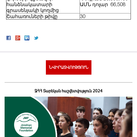
հանձնակատարի
ԱՄՆ դոլար 66,508
գրասենյակի կողմից
Շահառուների թիվը
30
ՆՎԻՐԱՏՎՈՒԹՅՈՒՆ
ՋՀՀ Տարեկան հաշվետվություն 2024