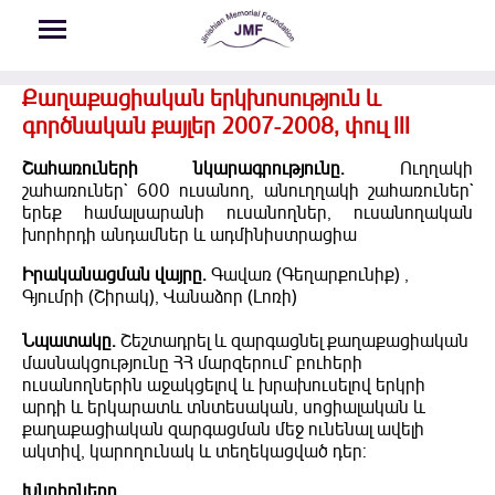
Skip to main content
Քաղաքացիական երկխոսություն և
գործնական քայլեր 2007-2008, փուլ III
Շահառուների նկարագրությունը.
Ուղղակի
շահառուներ` 600 ուսանող, անուղղակի շահառուներ`
երեք համալսարանի ուսանողներ, ուսանողական
խորհրդի անդամներ և ադմինիստրացիա
Իրականացման վայրը.
Գավառ (Գեղարքունիք) ,
Գյումրի (Շիրակ), Վանաձոր (Լոռի)
Նպատակը.
Շեշտադրել և զարգացնել քաղաքացիական
մասնակցությունը ՀՀ մարզերում` բուհերի
ուսանողներին աջակցելով և խրախուսելով երկրի
արդի և երկարատև տնտեսական, սոցիալական և
քաղաքացիական զարգացման մեջ ունենալ ավելի
ակտիվ, կարողունակ և տեղեկացված դեր:
Խնդիրները.