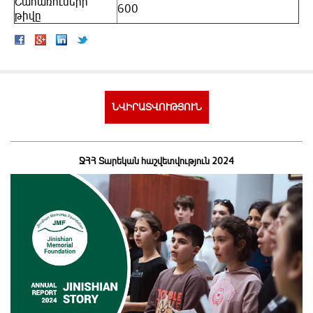
Շահառուների
600
թիվը
ՆՎԻՐԱՏՎՈՒԹՅՈՒՆ
ՋՀՀ Տարեկան հաշվետվություն 2024