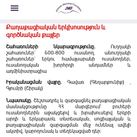
Skip to main content
Քաղաքացիական երկխոսություն և
գործնական քայլեր
Շահառուների նկարագրությունը.
Ուղղակի
շահառուներ` 600-800 ուսանող, անուղղակի
շահառուներ` երկու համալսարանի ուսանողներ,
ուսանողական խորհրդի անդամներ և
ադմինիստրացիա
Իրականացման վայրը.
Գավառ (Գեղարքունիք) ,
Գյումրի (Շիրակ)
Նպատակը.
Շեշտադրել և զարգացնել քաղաքացիական
մասնակցությունը ՀՀ մարզերում` բուհերի
ուսանողներին աջակցելով և խրախուսելով երկրի
արդի և երկարատև տնտեսական, սոցիալական և
քաղաքացիական զարգացման մեջ ունենալ ավելի
ակտիվ, կարողունակ և տեղեկացված դեր: