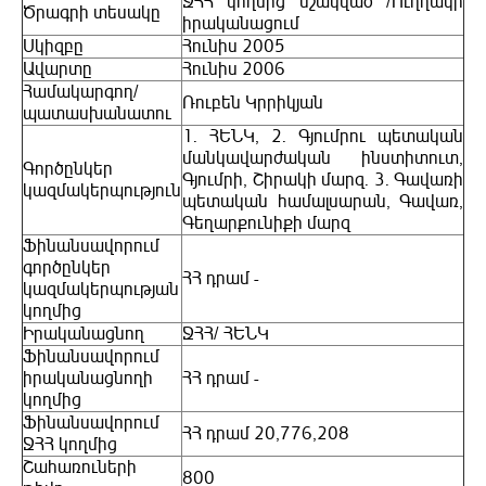
ՋՀՀ կողմից մշակված /Ուղղակի
Ծրագրի տեսակը
իրականացում
Սկիզբը
Հունիս 2005
Ավարտը
Հունիս 2006
Համակարգող/
Ռուբեն Կրրիկյան
պատասխանատու
1. ՀԵՆԿ, 2. Գյումրու պետական
մանկավարժական ինստիտուտ,
Գործընկեր
Գյումրի, Շիրակի մարզ. 3. Գավառի
կազմակերպություն
պետական համալսարան, Գավառ,
Գեղարքունիքի մարզ
Ֆինանսավորում
գործընկեր
ՀՀ դրամ -
կազմակերպության
կողմից
Իրականացնող
ՋՀՀ/ ՀԵՆԿ
Ֆինանսավորում
իրականացնողի
ՀՀ դրամ -
կողմից
Ֆինանսավորում
ՀՀ դրամ 20,776,208
ՋՀՀ կողմից
Շահառուների
800