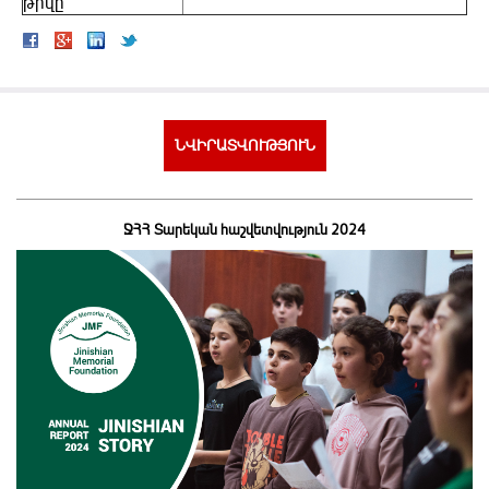
թիվը
ՆՎԻՐԱՏՎՈՒԹՅՈՒՆ
ՋՀՀ Տարեկան հաշվետվություն 2024