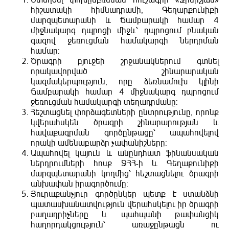
Ստեղծել փոխըմբռնման հուշագիր «Ջինիշյան»
հիշատակի հիմնադրամի, Գեղարքունիքի
մարզպետարանի և Ճամբարակի համար 4
միջնակարգ դպրոցի միջև՝ դպրոցում բնական
գազով ջեռուցման համակարգի ներդրման
համար:
Ծրագրի բյուջեի շրջանակներում գտնել
որակավորված շինարարական
կազմակերպություն, որը ձեռնամուխ կլինի
Ճամբարակի համար 4 միջնակարգ դպրոցում
ջեռուցման համակարգի տեղադրմանը:
Հեշտացնել փորձագետների ընտրությունը, որոնք
կվերահսկեն ծրագրի շինարարության և
հավաքագրման գործընթացը՝ ապահովելով
որակի ամենաբարձր չափանիշները:
Ապահովել կայուն և անընդհատ ֆինանսական
ներդրումների հոսք ՋՀՀ-ի և Գեղաքունիքի
մարզպետարանի կողմից՝ հեշտացնելու ծրագրի
անխափան իրագործումը:
Յուրաքանչյուր գործընկեր պետք է ստանձնի
պատասխանատվություն վերահսկելու իր ծրագրի
բաղադրիչները և պահպանի թափանցիկ
հաղորդակցություն՝ առաջընթացն ու