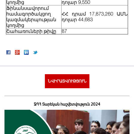
կողմից
դոլար 9,550
Ֆինանսավորում
համագործակցող
ՀՀ դրամ 17,873,260 ԱՄՆ
կազմակերպության
դոլար 44,683
կողմից
Շահառուների թիվը
87
ՆՎԻՐԱՏՎՈՒԹՅՈՒՆ
ՋՀՀ Տարեկան հաշվետվություն 2024