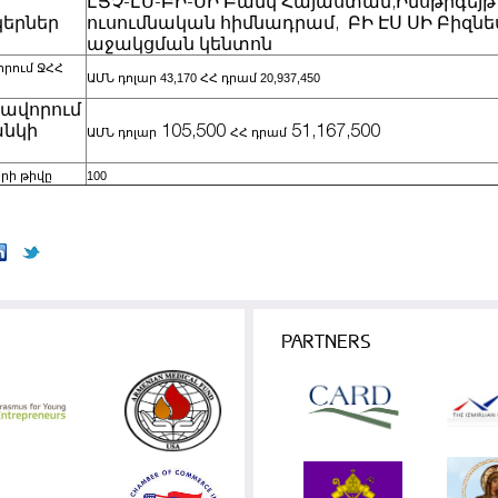
ԷՅՉ-ԷՍ-ԲԻ-ՍԻ Բանկ Հայաստան,Ինսթիգեյթ
կերներ
ուսումնական հիմնադրամ, ԲԻ ԷՍ ՍԻ Բիզնե
աջակցման կենտոն
րում ՋՀՀ
ԱՄՆ դոլար 43,170 ՀՀ դրամ 20,937,450
ավորում
անկի
105,500
51,167,500
ԱՄՆ դոլար
ՀՀ դրամ
րի թիվը
100
PARTNERS