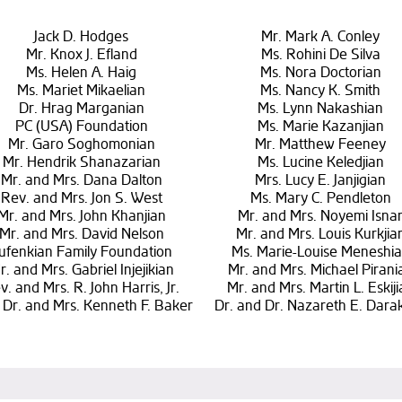
Jack D. Hodges
Mr. Mark A. Conley
Mr. Knox J. Efland
Ms. Rohini De Silva
Ms. Helen A. Haig
Ms. Nora Doctorian
Ms. Mariet Mikaelian
Ms. Nancy K. Smith
Dr. Hrag Marganian
Ms. Lynn Nakashian
PC (USA) Foundation
Ms. Marie Kazanjian
Mr. Garo Soghomonian
Mr. Matthew Feeney
Mr. Hendrik Shanazarian
Ms. Lucine Keledjian
Mr. and Mrs. Dana Dalton
Mrs. Lucy E. Janjigian
Rev. and Mrs. Jon S. West
Ms. Mary C. Pendleton
Mr. and Mrs. John Khanjian
Mr. and Mrs. Noyemi Isna
Mr. and Mrs. David Nelson
Mr. and Mrs. Louis Kurkjia
ufenkian Family Foundation
Ms. Marie-Louise Meneshi
r. and Mrs. Gabriel Injejikian
Mr. and Mrs. Michael Pirani
v. and Mrs. R. John Harris, Jr.
Mr. and Mrs. Martin L. Eskij
 Dr. and Mrs. Kenneth F. Baker
Dr. and Dr. Nazareth E. Darak