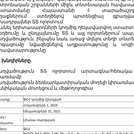
նտրոնական շրջանների միջև տնտեսական հավասա
ստատմանը Հայաստանի 4 տարածաշրջա
ղաքներում` ստեղծելով պոտենցիալ զբաղված
ադրյալներ ՏՏ ոլորտում:
անել երիտասարդների կողմից ղեկավարվող ստար
եղծումը և ընդլայնումը ՏՏ և այլ ոլորտներում ապա
աղվածություն, ինչպես նաև առաջ մղելու տեղի տնտե
րգացումը` նվազեցնելով աղքատությունը և սոց
հավասարությունը:
 խնդիրները.
աղվածություն ՏՏ ոլորտում արտագնա/հեռակա
րառմամբ
աղվածություն ձեռնարկատիրական մոդելի կիրառմա
խնիկական մոտեցում և մեթոդոլոգիա
եսակը
ՋՀՀ կողմից մշակված
Հոկտեմբերի 1, 2019
Սեպտեմբերի 31
, 2021
ող /
Լիանա Սարգսյան
նատու
նող
ՋՀՀ