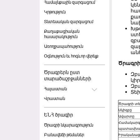
Համայնքային զարգացում
կե
հա
Կրթություն
քա
Տնտեսական զարգացում
նախ
Խթ
Քաղաքացիական
ստ
հասարակություն
զբ
զա
Առողջապահություն
ան
Օգնություն եւ հոգևոր վերելք
Ծրագրի
Ծրագրերն ըստ
Զբ
տարածաշրջանների
կի
Զբ
Հայաստան
Տե
Վրաստան
Ծրագրի տ
Սկիզբը
ԵՆՀ ծրագիր
Ավարտը
Համակարգ
Ծրագրի նկարագրություն
պատասխա
Բանավեճի թեմաներ
Իրականաց