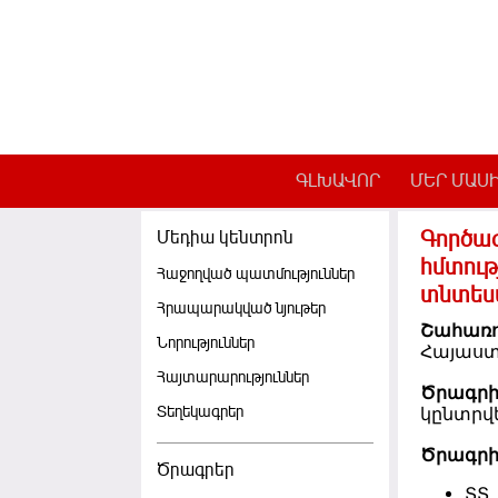
Skip to main content
ԳԼԽԱՎՈՐ
ՄԵՐ ՄԱՍ
Գործազ
Մեդիա կենտրոն
հմտութ
Հաջողված պատմություններ
տնտես
Հրապարակված նյութեր
Շահառո
Նորություններ
Հայաստ
Հայտարարություններ
Ծրագր
Տեղեկագրեր
կընտրվե
Ծրագրի
Ծրագրեր
ՏՏ