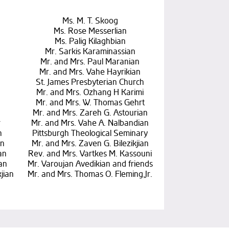
Ms. M. T. Skoog
Ms. Rose Messerlian
Ms. Palig Kilaghbian
Mr. Sarkis Karaminassian
Mr. and Mrs. Paul Maranian
Mr. and Mrs. Vahe Hayrikian
St. James Presbyterian Church
Mr. and Mrs. Ozhang H Karimi
Mr. and Mrs. W. Thomas Gehrt
Mr. and Mrs. Zareh G. Astourian
r
Mr. and Mrs. Vahe A. Nalbandian
n
Pittsburgh Theological Seminary
an
Mr. and Mrs. Zaven G. Bilezikjian
an
Rev. and Mrs. Vartkes M. Kassouni
ian
Mr. Varoujan Avedikian and friends
jian
Mr. and Mrs. Thomas O. Fleming,Jr.