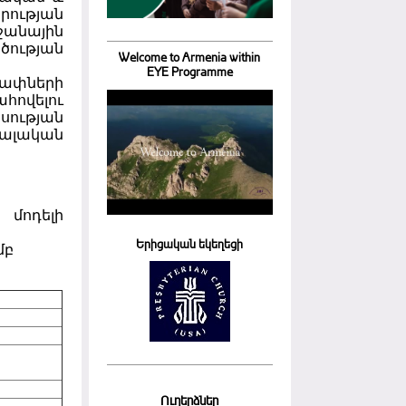
րության
նային
ության
Welcome to Armenia within
EYE Programme
տափների
հովելու
սության
իալական
 մոդելի
Երիցական եկեղեցի
մբ
Ուղերձներ