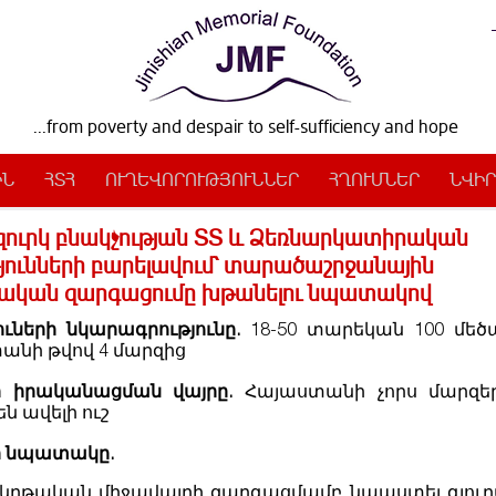
...from poverty and despair to self-sufficiency and hope
ԻՆ
ՀՏՀ
ՈՒՂԵՎՈՐՈՒԹՅՈՒՆՆԵՐ
ՀՂՈՒՄՆԵՐ
ՆՎԻՐ
ուրկ բնակչության ՏՏ և Ձեռնարկատիրական
յունների բարելավում` տարածաշրջանային
ական զարգացումը խթանելու նպատակով
ւների նկարագրությունը.
18-50 տարեկան 100 մե
անի թվով 4 մարզից
ի իրականացման վայրը.
Հայաստանի չորս մարզեր
ն ավելի ուշ
 նպատակը.
 կրթական միջավայրի զարգացմամբ նպաստել գյու