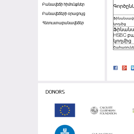
Բանավեճի հիմունքներ
Գործըն
Բանավեճերի օրացույց
Ֆինանսավո
Հեռուստաբանավեճեր
կողմից
Ֆինանս
HSBC բ
կողմից
Շահառունե
DONORS