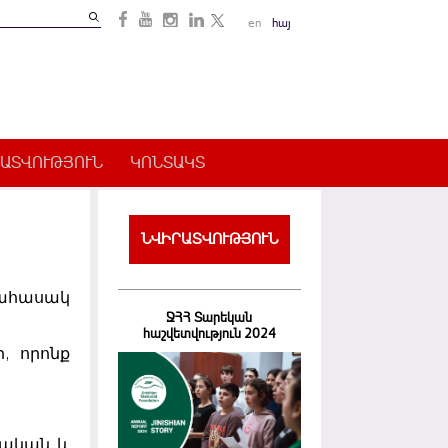
Search
en
հայ
Search
form
ԱՏՎՈՒԹՅՈՒՆ
ԿՈՆՏԱԿՏ
ՆՎԻՐԱՏՎՈՒԹՅՈՒՆ
ծահասակ
ՋՀՀ Տարեկան
հաշվետվություն 2024
, որոնք
ղական և