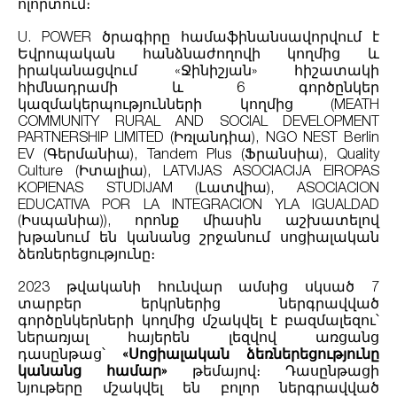
ոլորտում։
U. POWER ծրագիրը համաֆինանսավորվում է
Եվրոպական հանձնաժողովի կողմից և
իրականացվում «Ջինիշյան» հիշատակի
հիմնադրամի և 6 գործընկեր
կազմակերպությունների կողմից (MEATH
COMMUNITY RURAL AND SOCIAL DEVELOPMENT
PARTNERSHIP LIMITED (Իռլանդիա), NGO NEST Berlin
EV (Գերմանիա), Tandem Plus (Ֆրանսիա), Quality
Culture (Իտալիա), LATVIJAS ASOCIACIJA EIROPAS
KOPIENAS STUDIJAM (Լատվիա), ASOCIACION
EDUCATIVA POR LA INTEGRACION YLA IGUALDAD
(Իսպանիա)), որոնք միասին աշխատելով
խթանում են կանանց շրջանում սոցիալական
ձեռներեցությունը։
2023 թվականի հունվար ամսից սկսած 7
տարբեր երկրներից ներգրավված
գործընկերների կողմից մշակվել է բազմալեզու՝
ներառյալ հայերեն լեզվով առցանց
դասընթաց՝
«Սոցիալական ձեռներեցությունը
կանանց համար»
թեմայով։ Դասընթացի
նյութերը մշակվել են բոլոր ներգրավված