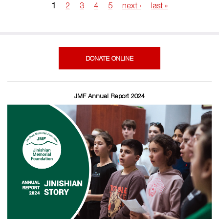
1
2
3
4
5
next ›
last »
Pages
DONATE ONLINE
JMF Annual Report 2024