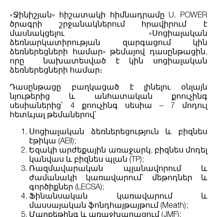
«Ջինիշյան» հիշատակի հիմնադրամը U. POWER
ծրագրի շրջանակներում հրավիրում է
մասնակցելու «Սոցիալական
ձեռնարկատիրության զարգացում կին
ձեռներեցների համար» թեմայով դասընթացին,
որը նախատեսված է կին սոցիալական
ձեռներեցների համար։
Դասընթացը բաղկացած է լինելու օնլայն
նյութերից և անհատական քոուչինգ
սեսիաներից՝ 4 քոուչինգ սեսիա – 7 մոդուլ
հետևյալ թեմաներով՝
Սոցիալական ձեռներեցություն և բիզնես
էթիկա (AEII);
Եզակի արժեքային առաջարկ, բիզնես մոդել
կանվաս և բիզնես պլան (TP);
Ռազմավարական պլանավորում և
ժամանակի կառավարում՝ մեթոդներ և
գործիքներ (LECSA);
Ֆինանսական կառավարում և
մասսայական ֆոնդհայթայթում (Meath);
Մարքեթինգ և առաջխաղացում (JMF);