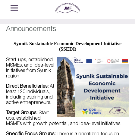
Skip to main content
Announcements
Syunik Sustainable Economic Development Initiative
(SSEDI)
Start-ups, established
MSMEs, and idea-level
initiatives from Syunik
region.
Direct Beneficiaries:
At
least 120 individuals,
including aspiring and
active entrepreneurs.
Target Groups:
Start-
ups, established
MSMEs with growth potential, and idea-level initiatives.
Specific Focus Groups:
There is a prioritized focus on