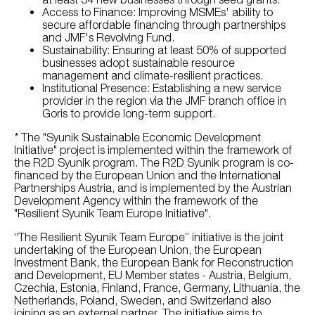
Access to Finance: Improving MSMEs' ability to
secure affordable financing through partnerships
and JMF's Revolving Fund.
Sustainability: Ensuring at least 50% of supported
businesses adopt sustainable resource
management and climate-resilient practices.
Institutional Presence: Establishing a new service
provider in the region via the JMF branch office in
Goris to provide long-term support.
* The "Syunik Sustainable Economic Development
Initiative" project is implemented within the framework of
the R2D Syunik program. The R2D Syunik program is co-
financed by the European Union and the International
Partnerships Austria, and is implemented by the Austrian
Development Agency within the framework of the
"Resilient Syunik Team Europe Initiative".
“The Resilient Syunik Team Europe” initiative is the joint
undertaking of the European Union, the European
Investment Bank, the European Bank for Reconstruction
and Development, EU Member states - Austria, Belgium,
Czechia, Estonia, Finland, France, Germany, Lithuania, the
Netherlands, Poland, Sweden, and Switzerland also
joining as an external partner. The initiative aims to