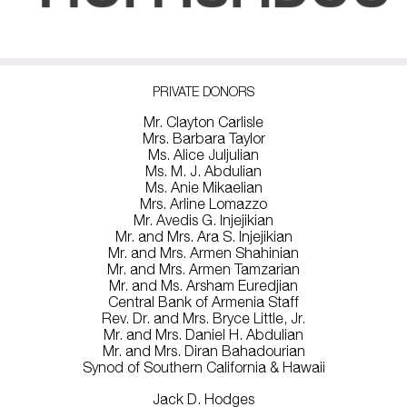
PRIVATE DONORS
Mr. Clayton Carlisle
Mrs. Barbara Taylor
Ms. Alice Juljulian
Ms. M. J. Abdulian
Ms. Anie Mikaelian
Mrs. Arline Lomazzo
Mr. Avedis G. Injejikian
Mr. and Mrs. Ara S. Injejikian
Mr. and Mrs. Armen Shahinian
Mr. and Mrs. Armen Tamzarian
Mr. and Ms. Arsham Euredjian
Central Bank of Armenia Staff
Rev. Dr. and Mrs. Bryce Little, Jr.
Mr. and Mrs. Daniel H. Abdulian
Mr. and Mrs. Diran Bahadourian
Synod of Southern California & Hawaii
Jack D. Hodges