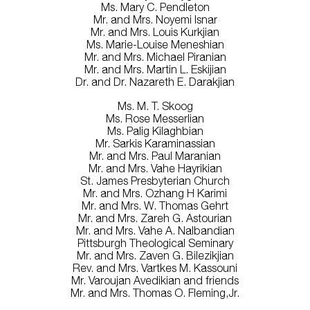
Ms. Mary C. Pendleton
Mr. and Mrs. Noyemi Isnar
Mr. and Mrs. Louis Kurkjian
Ms. Marie-Louise Meneshian
Mr. and Mrs. Michael Piranian
Mr. and Mrs. Martin L. Eskijian
Dr. and Dr. Nazareth E. Darakjian
Ms. M. T. Skoog
Ms. Rose Messerlian
Ms. Palig Kilaghbian
Mr. Sarkis Karaminassian
Mr. and Mrs. Paul Maranian
Mr. and Mrs. Vahe Hayrikian
St. James Presbyterian Church
Mr. and Mrs. Ozhang H Karimi
Mr. and Mrs. W. Thomas Gehrt
Mr. and Mrs. Zareh G. Astourian
Mr. and Mrs. Vahe A. Nalbandian
Pittsburgh Theological Seminary
Mr. and Mrs. Zaven G. Bilezikjian
Rev. and Mrs. Vartkes M. Kassouni
Mr. Varoujan Avedikian and friends
Mr. and Mrs. Thomas O. Fleming,Jr.