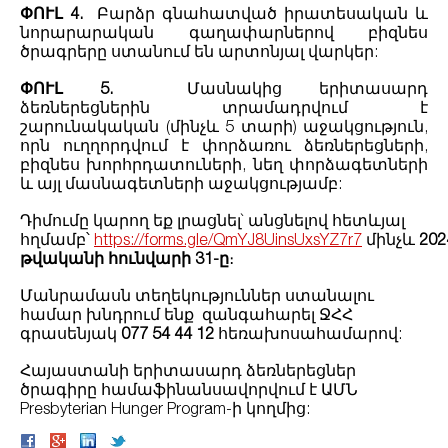
ՓՈՒԼ 4.
Բարձր գնահատված իրատեսական և
նորարարական գաղափարներով բիզնես
ծրագրերը ստանում են արտոնյալ վարկեր:
ՓՈՒԼ 5.
Մասնակից երիտասարդ
ձեռներեցներին տրամադրվում է
շարունակական (մինչև 5 տարի) աջակցություն,
որն ուղղորդվում է փորձառու ձեռներեցների,
բիզնես խորհրդատուների, նեղ փորձագետների
և այլ մասնագետների աջակցությամբ:
Դիմումը կարող եք լրացնել` անցնելով հետևյալ
հղմամբ՝
https://forms.gle/QmYJ8UinsUxsYZ7r7
մինչև
202
թվականի հունվարի 31-ը
։
Մանրամասն տեղեկություններ ստանալու
համար խնդրում ենք զանգահարել ՋՀՀ
գրասենյակ
077 54 44 12
հեռախոսահամարով:
Հայաստանի երիտասարդ ձեռներեցներ
ծրագիրը համաֆինանսավորվում է ԱՄՆ
Presbyterian Hunger Program-ի կողմից: