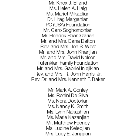
Mr. Knox J. Efland
Ms. Helen A. Haig
Ms. Mariet Mikaelian
Dr. Hrag Marganian
PC (USA) Foundation
Mr. Garo Soghomonian
Mr. Hendrik Shanazarian
Mr. and Mrs. Dana Dalton
Rev. and Mrs. Jon S. West
Mr. and Mrs. John Khanjian
Mr. and Mrs. David Nelson
Tufenkian Family Foundation
Mr. and Mrs. Gabriel Injejikian
Rev. and Mrs. R. John Harris, Jr.
Rev. Dr. and Mrs. Kenneth F. Baker
Mr. Mark A. Conley
Ms. Rohini De Silva
Ms. Nora Doctorian
Ms. Nancy K. Smith
Ms. Lynn Nakashian
Ms. Marie Kazanjian
Mr. Matthew Feeney
Ms. Lucine Keledjian
Mrs. Lucy E. Janjigian